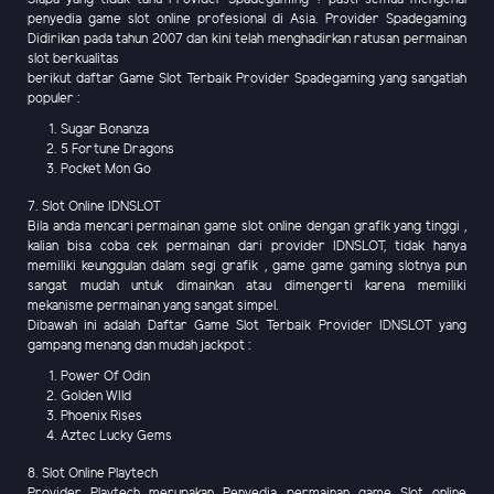
penyedia game slot online profesional di Asia. Provider Spadegaming
Didirikan pada tahun 2007 dan kini telah menghadirkan ratusan permainan
slot berkualitas
berikut daftar Game Slot Terbaik Provider Spadegaming yang sangatlah
populer :
Sugar Bonanza
5 Fortune Dragons
Pocket Mon Go
7. Slot Online IDNSLOT
Bila anda mencari permainan game slot online dengan grafik yang tinggi ,
kalian bisa coba cek permainan dari provider IDNSLOT, tidak hanya
memiliki keunggulan dalam segi grafik , game game gaming slotnya pun
sangat mudah untuk dimainkan atau dimengerti karena memiliki
mekanisme permainan yang sangat simpel.
Dibawah ini adalah Daftar Game Slot Terbaik Provider IDNSLOT yang
gampang menang dan mudah jackpot :
Power Of Odin
Golden WIld
Phoenix Rises
Aztec Lucky Gems
8. Slot Online Playtech
Provider Playtech merupakan Penyedia permainan game Slot online