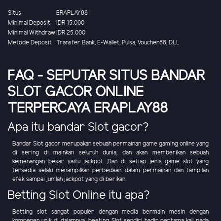
Situs
ERAPLAY88
Minimal Deposit
IDR 15.000
Minimal Withdraw
IDR 25.000
Metode Deposit
Transfer Bank, E-Wallet, Pulsa, Voucher88, DLL
FAQ - SEPUTAR SITUS BANDAR
SLOT GACOR ONLINE
TERPERCAYA ERAPLAY88
Apa itu bandar Slot gacor?
Bandar Slot gacor merupakan sebuah permainan game gaming online yang
di sering di mainkan seluruh dunia, dan akan memberikan sebuah
kemenangan besar yaitu jackpot ,Dan di setiap jenis game slot yang
tersedia selalu menampilkan perbedaan dalam permainan dan tampilan
efek sampai jumlah jackpot yang di berikan.
Betting Slot Online itu apa?
Betting slot sangat populer dengan media bermain mesin dengan
kompenen unik di dalamnya. beeting Slot sendiri hadir pertama kali pada