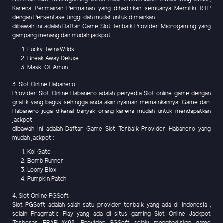
Karena Permainan Permainan yang dihadirkan semuanya Memiliki RTP
dengan Persentase tinggi dah mudah untuk dimainkan.
dibawah ini adalah Daftar Game Slot Terbaik Provider Microgaming yang
gampang menang dan mudah jackpot :
Lucky TwinsWilds
Break Away Deluxe
Mask Of Amun
3. Slot Online Habanero
Provider Slot Online Habanero adalah penyedia Slot online game dengan
grafik yang bagus sehingga anda akan nyaman memainkannya. Game dari
Habanero juga dikenal banyak orang karena mudah untuk mendapatkan
jackpot
dibawah ini adalah Daftar Game Slot Terbaik Provider Habanero yang
mudah jackpot :
Koi Gate
Bomb Runner
Loony Blox
Pumpkin Patch
4. Slot Online PGSoft
Slot PGSoft adalah salah satu provider terbaik yang ada di Indonesia ,
selain Pragmatic Play yang ada di situs gaming Slot Online Jackpot
Terbesar ERAPLAY88. Provider PGSoft selalu menghadirkan game