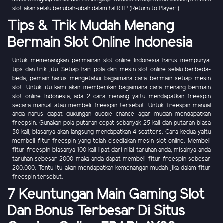
slot akan selalu berubah-ubah dalam hal RTP (Return to Player )
Tips & Trik Mudah Menang
Bermain Slot Online Indonesia
Untuk memenangkan permainan slot online Indonesia harus mempunyai
tips dan trik jitu. Setiap hari pola dari mesin slot online selalu berbeda-
beda, pemain harus mengetahui bagaimana cara bermain setiap mesin
slot. Untuk itu kami akan memberikan bagaimana cara menang bermain
slot online Indonesia, ada 2 cara menang yaitu mendapatkan freespin
secara manual atau membeli freespin tersebut. Untuk freespin manual
anda harus dapat dukungan duoble chance agar mudah mendapatkan
freepsin. Gunakan pola putaran cepat sebanyak 25 kali dan putaran biasa
30 kali, biasanya akan langsung mendapatkan 4 scatters. Cara kedua yaitu
membeli fitur freespin yang telah disediakan mesin slot online. Membeli
fitur freespin biasanya 100 kali lipat dari nilai taruhan anda, misalnya anda
taruhan sebesar 2000 maka anda dapat membeli fitur freespin sebesar
200.000. Tentu itu akan mendapatkan kemenangan mudah jika dalam fitur
freespin tersebut.
7 Keuntungan Main Gaming Slot
Dan Bonus Terbesar Di Situs