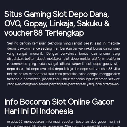
Situs Gaming Slot Depo Dana,
OVO, Gopay, Linkaja, Sakuku &
voucher88 Terlengkap
Seiring dengan kemajuan teknologi yang sangat pesat, saat ini metode
deposit e-commerce sedang memberikan banyak sekali bonus dan promo
yang sangat menarik. Dengan banyaknya bonus dan promo yang
disediakan, bettor dapat melakukan slot depo melalui platform-platform
e-commerce yang sudah sangat dikenal seperti slot depo gopay, slot
depo dana, slot depo ovo , slot depo linkaja dan depo slot voucher88. Jika
bettor belum mengetahui tata cara pengisian saldo dengan menggunakan
metode e-commerce, jangan ragu untuk menghubungi customer service
yang akan menjawab semua pertanyaan-pertanyaan yang ingin ditanyakan.
Info Bocoran Slot Online Gacor
Hari Ini Di Indonesia
eraplay88 menyediakan informasi seputar bocoran slot gacor hari ini
secara lengkap aktual dan terlengkap. Dimana setiap menit biasanya mesin