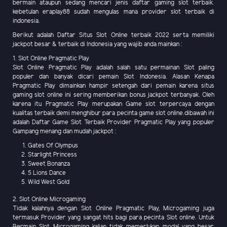
bermain ataupun sedang mencari jenis daftar gaming slot terbaik.
kebetulan eraplay88 sudah mengulas mana provider slot terbaik di
indonesia.
Berikut adalah Daftar Situs Slot Online terbaik 2022 serta memiliki
jackpot besar & terbaik di Indonesia yang wajib anda mainkan :
1. Slot Online Pragmatic Play
Slot Online Pragmatic Play adalah salah satu permainan Slot paling
populer dan banyak dicari pemain Slot Indonesia. Alasan Kenapa
Pragmatic Play dimainkan hampir setengah dari pemain karena situs
gaming slot online ini sering memberikan bonus jackpot terbanyak. Oleh
karena itu Pragmatic Play merupakan Game slot terpercaya dengan
kualitas terbaik demi menghibur para pecinta game slot online.dibawah ini
adalah Daftar Game Slot Terbaik Provider Pragmatic Play yang populer
Gampang menang dan mudah jackpot :
Gates Of Olympus
Starlight Princess
Sweet Bonanza
5 Lions Dance
Wild West Gold
2. Slot Online Microgaming
Tidak kalahnya dengan Slot Online Pragmatic Play, Microgaming juga
termasuk Provider yang sangat hits bagi para pecinta Slot online. Untuk
Bermain Slot Microgaming kalian tidak memerlukan modal yang besar,