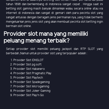
tahun 1898 dan berkembang di indonesia sangat cepat . Hingga saat ini
betting slot gaming masih banyak dimainkan walau secara online atau via
internet di indonesia dan sangat di gemari oleh para pecinta slot yang
sangat antusias dengan beragam jenis permainan nya, yang tidak berhenti
mengeluarkan jenis jenis slot yang akan membuat pecinta slot betting ingin
bermain slot online.
Provider slot mana yang memiliki
peluang menang terbaik?
Setiap provider slot memiliki peluang jackpot dan RTP SLOT yang
berbedah ,Namun untuk provider slot yang terpopuler adalah :
Provider Slot IDNSLOT
Provider Slot pg soft
Provider Slot Habanero
Provider Slot Pragmatic Play
Provider Slot Playtech
Provider Slot Spadegaming
Provider Slot Microgaming
Provider Slot Joker Gaming
Provider Slot Play'n Go