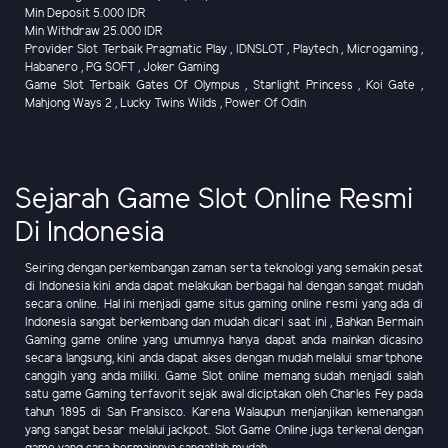
Min Deposit 5.000 IDR
Min Withdraw 25.000 IDR
Provider Slot Terbaik Pragmatic Play , IDNSLOT , Playtech , Microgaming ,
Habanero , PG SOFT , Joker Gaming
Game Slot Terbaik Gates Of Olympus , Starlight Princess , Koi Gate ,
Mahjong Ways 2 , Lucky Twins Wilds , Power Of Odin
Sejarah Game Slot Online Resmi
Di Indonesia
Seiring dengan perkembangan zaman serta teknologi yang semakin pesat
di Indonesia kini anda dapat melakukan berbagai hal dengan sangat mudah
secara online. Hal ini menjadi game situs gaming online resmi yang ada di
Indonesia sangat berkembang dan mudah dicari saat ini , Bahkan Bermain
Gaming game online yang umumnya hanya dapat anda mainkan dicasino
secara langsung, kini anda dapat akses dengan mudah melalui smartphone
canggih yang anda miliki. Game Slot online memang sudah menjadi salah
satu game Gaming terfavorit sejak awal diciptakan oleh Charles Fey pada
tahun 1895 di San Fransisco. Karena Walaupun menjanjikan kemenangan
yang sangat besar melalui jackpot. Slot Game Online juga terkenal dengan