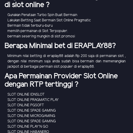
di slot online ?
Gunakan Penataan Turbo Spin Buat Bermain
Lakukan Betting Saat Bermain Slot Online Pragmatic
Bermain tidak terburu-buru
memilih permainan di Slot Terpopuler.
bermain sesering mungkin di slot promosi
Berapa Minimal bet di ERAPLAY88?
Minimum nilai betting di eraplay88 adalah Rp 200 saja di permainan slot ,
dengan nilai minimum saja anda sudah bisa bermain dan memenangkan
jackpot di berbagai permain slot populer di eraplay88.
Apa Permainan Provider Slot Online
dengan RTP tertinggi ?
SLOT ONLINE IDNSLOT
SLOT ONLINE PRAGMATIC PLAY
SLOT ONLINE PGSOFT
SLOT ONLINE SPADE GAMING
SLOT ONLINE MICROGAMING
SLOT ONLINE SPADE GAMING
SLOT ONLINE PLAY'N GO
SLOT ONLINE HABANERO