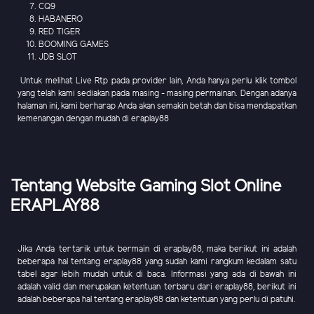
CQ9
HABANERO
RED TIGER
BOOMING GAMES
JDB SLOT
Untuk melihat Live Rtp pada provider lain, Anda hanya perlu klik tombol
yang telah kami sediakan pada masing - masing permainan. Dengan adanya
halaman ini, kami berharap Anda akan semakin betah dan bisa mendapatkan
kemenangan dengan mudah di eraplay88
Tentang Website Gaming Slot Online
ERAPLAY88
Jika Anda tertarik untuk bermain di eraplay88, maka berikut ini adalah
beberapa hal tentang eraplay88 yang sudah kami rangkum kedalam satu
tabel agar lebih mudah untuk di baca. Informasi yang ada di bawah ini
adalah valid dan merupakan ketentuan terbaru dari eraplay88, berikut ini
adalah beberapa hal tentang eraplay88 dan ketentuan yang perlu di patuhi.